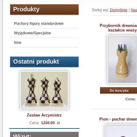
Produkty
Sortuj wg:
Domyślnie
|
Na
Puchary-figury standardowe
Przybornik drewni
kształcie wieży
Wyjątkowe/Specjalne
Inne
Ostatni produkt
Do koszyka
Cena:
Zestaw Arcymistrz
Pion - puchar drew
Cena:
1200.00
zł
Wizyt: