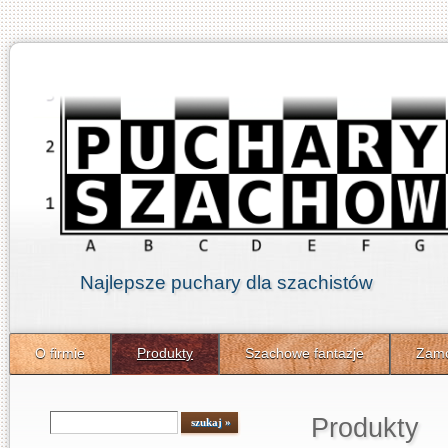
Najlepsze puchary dla szachistów
O firmie
Produkty
Szachowe fantazje
Zamó
Produkty