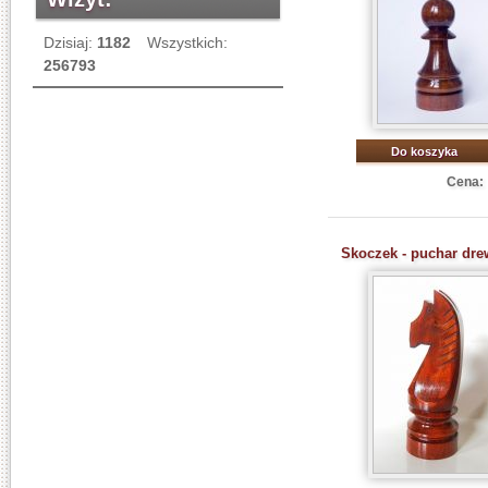
Dzisiaj:
1182
Wszystkich:
256793
Do koszyka
Cena:
Skoczek - puchar dre