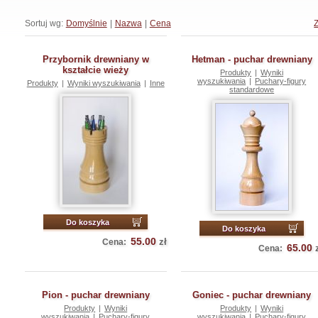
Sortuj wg:
Domyślnie
|
Nazwa
|
Cena
Przybornik drewniany w
Hetman - puchar drewniany
kształcie wieży
Produkty
|
Wyniki
wyszukiwania
|
Puchary-figury
Produkty
|
Wyniki wyszukiwania
|
Inne
standardowe
Do koszyka
Do koszyka
55.00
zł
Cena:
65.00
Cena:
Pion - puchar drewniany
Goniec - puchar drewniany
Produkty
|
Wyniki
Produkty
|
Wyniki
wyszukiwania
|
Puchary-figury
wyszukiwania
|
Puchary-figury