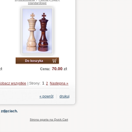
standardowe
Do koszyka
70.00
zł
zł
Cena:
1
Zobacz wszystkie
| Strony:
2
Następna »
« powrót
drukuj
 zdjęciach.
Strona oparta na Quick.Cart