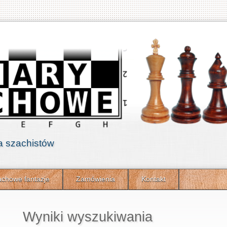
a szachistów
chowe fantazje
Zamówienia
Kontakt
Wyniki wyszukiwania