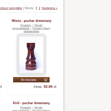
1
Zobacz wszystkie
| Strony:
2
Następna »
Wieża - puchar drewniany
Produkty
|
Wyniki
wyszukiwania
|
Puchary-figury
standardowe
Do koszyka
52.00
zł
zł
Cena:
Król - puchar drewniany
Produkty
|
Wyniki
wyszukiwania
|
Puchary-figury