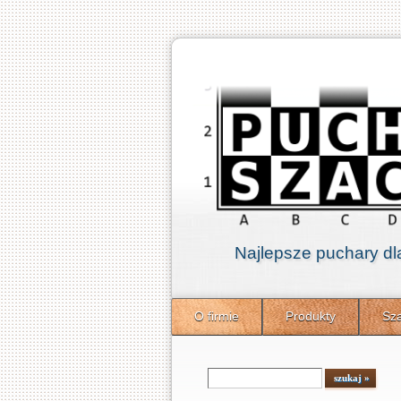
Najlepsze puchary dl
O firmie
Produkty
Sza